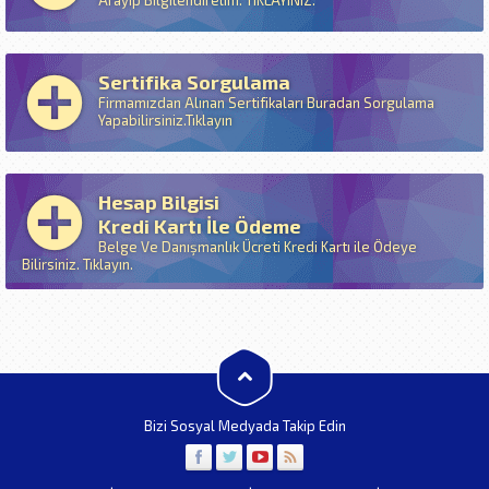
Arayıp Bilgilendirelim. TIKLAYINIZ.
Sertifika Sorgulama
Firmamızdan Alınan Sertifikaları Buradan Sorgulama
Yapabilirsiniz.Tıklayın
Hesap Bilgisi
Kredi Kartı İle Ödeme
Belge Ve Danışmanlık Ücreti Kredi Kartı ile Ödeye
Bilirsiniz. Tıklayın.
Bizi Sosyal Medyada Takip Edin