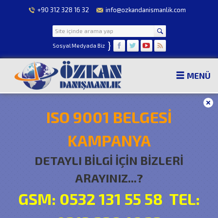
+90 312 328 16 32
info@ozkandanismanlik.com
}
Sosyal Medyada Biz
MENÜ
ISO 9001 BELGESİ
KAMPANYA
DETAYLI BİLGİ İÇİN BİZLERİ
ARAYINIZ...?
GSM: 0532 131 55 58 TEL: