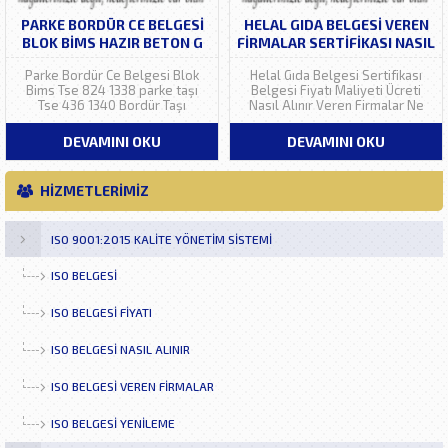
PARKE BORDÜR CE BELGESI
HELAL GIDA BELGESI VEREN
BLOK BIMS HAZIR BETON G
FIRMALAR SERTIFIKASI NASIL
FIYATI MALIYETI
ALINIR FIYATI
Parke Bordür Ce Belgesi Blok
Helal Gıda Belgesi Sertifikası
Bims Tse 824 1338 parke taşı
Belgesi Fiyatı Maliyeti Ücreti
Tse 436 1340 Bordür Taşı
Nasıl Alınır Veren Firmalar Ne
Agrega Ce Fiyatı Maliyeti Ücreti
kadar Nereden Alınır
Nasıl Alınır Veren Firmalar Ne
Danışmanlık Eğitimi Yenileme
DEVAMINI OKU
DEVAMINI OKU
kadar Nereden Alınır
Ankara iso 9001 belgesi
Danışmanlık Sertifikası Yenileme
Fiyatları Maliyetleri Yenileme
Ankara Fiyatları Maliyetleri
Ara Denetim Geçerlilik Süresi
HİZMETLERİMİZ
Yenileme Ara Denetim Geçerlilik
Nedir Ne iş Yarar Kim Verir
Süresi...
Kuruluşlar Belgelendirme
Firmaları İstanbul...
ISO 9001:2015 KALİTE YÖNETİM SİSTEMİ
ISO BELGESI
ISO BELGESI FIYATI
ISO BELGESI NASIL ALINIR
ISO BELGESI VEREN FIRMALAR
ISO BELGESI YENILEME