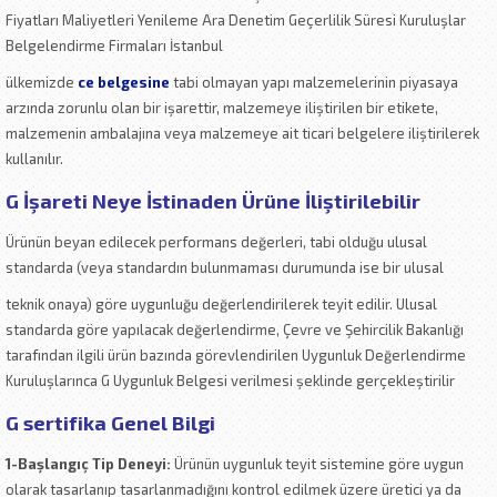
Fiyatları Maliyetleri Yenileme Ara Denetim Geçerlilik Süresi Kuruluşlar
Belgelendirme Firmaları İstanbul
ülkemizde
ce belgesine
tabi olmayan yapı malzemelerinin piyasaya
arzında zorunlu olan bir işarettir, malzemeye iliştirilen bir etikete,
malzemenin ambalajına veya malzemeye ait ticari belgelere iliştirilerek
kullanılır.
G İşareti Neye İstinaden Ürüne İliştirilebilir
Ürünün beyan edilecek performans değerleri, tabi olduğu ulusal
standarda (veya standardın bulunmaması durumunda ise bir ulusal
teknik onaya) göre uygunluğu değerlendirilerek teyit edilir. Ulusal
standarda göre yapılacak değerlendirme, Çevre ve Şehircilik Bakanlığı
tarafından ilgili ürün bazında görevlendirilen Uygunluk Değerlendirme
Kuruluşlarınca G Uygunluk Belgesi verilmesi şeklinde gerçekleştirilir
G sertifika Genel Bilgi
1-Başlangıç Tip Deneyi:
Ürünün uygunluk teyit sistemine göre uygun
olarak tasarlanıp tasarlanmadığını kontrol edilmek üzere üretici ya da