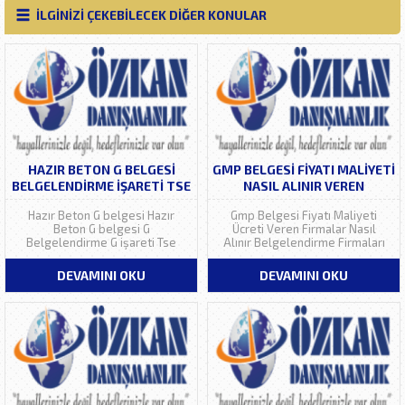
İLGİNİZİ ÇEKEBİLECEK DİĞER KONULAR
HAZIR BETON G BELGESI
GMP BELGESI FIYATI MALIYETI
BELGELENDIRME IŞARETI TSE
NASIL ALINIR VEREN
206-1 DANIŞMANLIK
FIRMALAR
Hazır Beton G belgesi Hazır
Gmp Belgesi Fiyatı Maliyeti
Beton G belgesi G
Ücreti Veren Firmalar Nasıl
Belgelendirme G işareti Tse
Alınır Belgelendirme Firmaları
206-1 g işareti Tse 206-1 Ürün
Yenileme Sertifikası Eğitimi
belgelendirme Tse Fiyatı
Danışmanlık Kuruluşlar Kim Verir
DEVAMINI OKU
DEVAMINI OKU
Maliyeti Ücreti Nasıl Alınır Veren
Gerekli Evraklar İyi Üretim
Firmalar Ne kadar Nereden
Uygunlaması (Good
Alınır Danışmanlık Sertifikası
Manufacturing Practices/ İyi
Yenileme Ankara Fiyatları
Üretim Uygulamaları)Amaç
Maliyetleri Yenileme Ara...
ürünün iç ve dış kaynaklardan
kirlenme olasılığını önlemek
veya azaltmaktır. Bu...