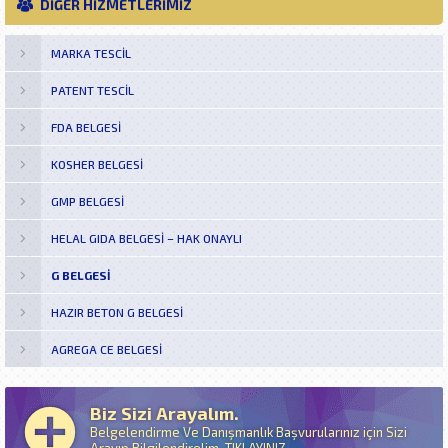
DİĞER HİZMETLERİMİZ
MARKA TESCIL
PATENT TESCIL
FDA BELGESI
KOSHER BELGESI
GMP BELGESI
HELAL GIDA BELGESI – HAK ONAYLI
G BELGESI
HAZIR BETON G BELGESI
AGREGA CE BELGESI
Biz Sizi Arayalım.
Belgelendirme Ve Danışmanlık Başvurularınız için Sizi