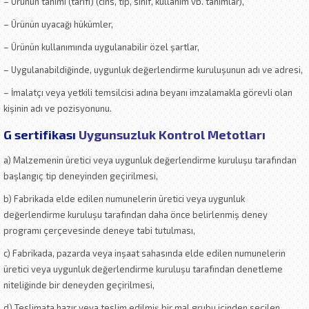
– Ürünün tanımı (tarifi) (cins, tip, sınıf, kullanım vb. tanımlar),
– Ürünün uyacağı hükümler,
– Ürünün kullanımında uygulanabilir özel şartlar,
– Uygulanabildiğinde, uygunluk değerlendirme kuruluşunun adı ve adresi,
– İmalatçı veya yetkili temsilcisi adına beyanı imzalamakla görevli olan
kişinin adı ve pozisyonunu.
G sertifikası
Uygunsuzluk Kontrol Metotları
a) Malzemenin üretici veya uygunluk değerlendirme kuruluşu tarafından
başlangıç tip deneyinden geçirilmesi,
b) Fabrikada elde edilen numunelerin üretici veya uygunluk
değerlendirme kuruluşu tarafından daha önce belirlenmiş deney
programı çerçevesinde deneye tabi tutulması,
c) Fabrikada, pazarda veya inşaat sahasında elde edilen numunelerin
üretici veya uygunluk değerlendirme kuruluşu tarafından denetleme
niteliğinde bir deneyden geçirilmesi,
d) Teslimata hazır veya teslim edilmiş bir mal grubu içinden seçilen