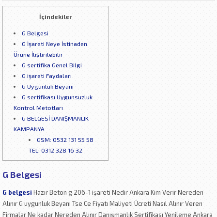
İçindekiler
G Belgesi
G İşareti Neye İstinaden
Ürüne İliştirilebilir
G sertifika Genel Bilgi
G işareti Faydaları
G Uygunluk Beyanı
G sertifikası Uygunsuzluk
Kontrol Metotları
G BELGESİ DANIŞMANLIK
KAMPANYA
GSM: 0532 131 55 58
TEL: 0312 328 16 32
G Belgesi
G belgesi
Hazır Beton g 206-1 işareti Nedir Ankara Kim Verir Nereden
Alınır G uygunluk Beyanı Tse Ce Fiyatı Maliyeti Ücreti Nasıl Alınır Veren
Firmalar Ne kadar Nereden Alınır Danışmanlık Sertifikası Yenileme Ankara